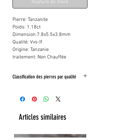
Rupture de stock
Pierre: Tanzanite
Poids: 1.18ct
Dimension:7.8x5.5x3.8mm
Qualité: Vvs-If
Origine: Tanzanie
traitement: Non Chauffée
Classification des pierres par qualité
IF:
Limpide
VVS
: Trés legeres inclusions
VS:
Légéres inclusions
HI
: inclusions nombreuse
Toute inclusion sera signalé sur la photo
Articles similaires
grace a un tracé rouge