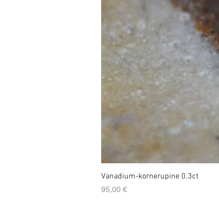
Vanadium-kornerupine 0.3ct
Prix
95,00 €