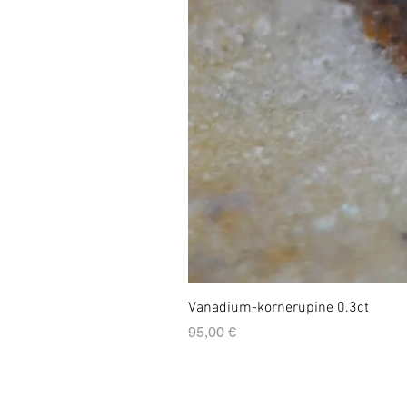
Vanadium-kornerupine 0.3ct
Prix
95,00 €