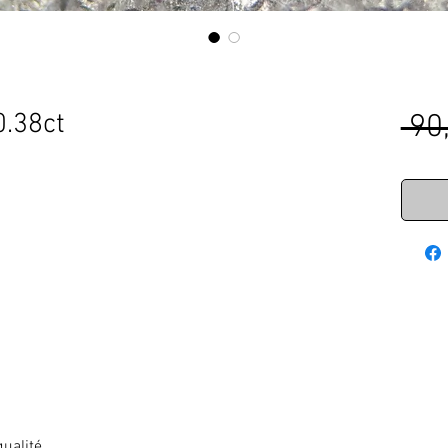
0.38ct
 90
qualité