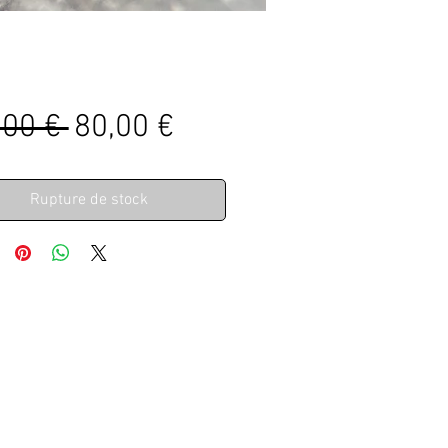
Prix
Prix
,00 € 
80,00 €
original
promotionnel
Rupture de stock