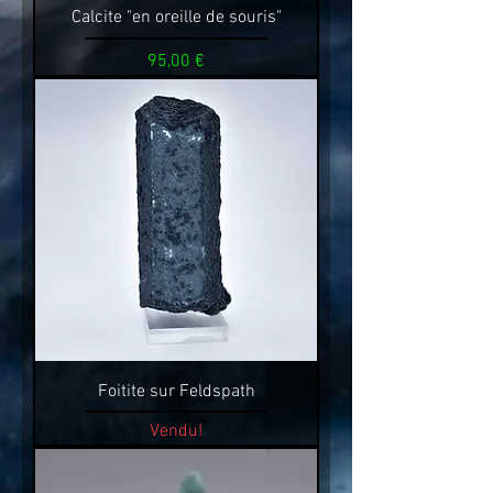
Calcite "en oreille de souris"
Prix
95,00 €
Foitite sur Feldspath
Vendu!