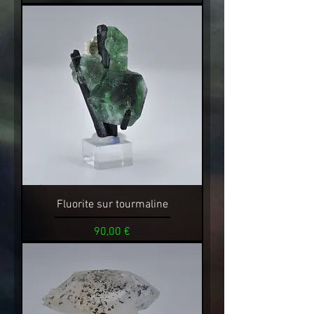
Fluorite sur tourmaline
Prix
90,00 €