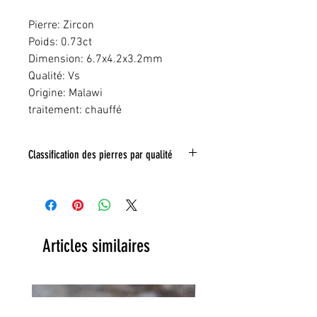
Pierre: Zircon
Poids: 0.73ct
Dimension: 6.7x4.2x3.2mm
Qualité: Vs
Origine: Malawi
traitement: chauffé
Classification des pierres par qualité
IF:
Limpide
VVS
: Trés legeres inclusions
VS:
Légéres inclusions
HI
: inclusions nombreuse
Toute inclusion sera signalé sur la photo
Articles similaires
grace a un tracé rouge