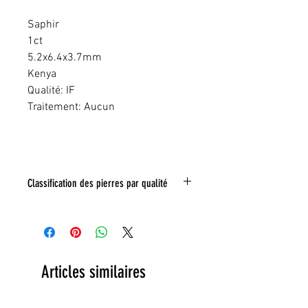
Saphir
1ct
5.2x6.4x3.7mm
Kenya
Qualité: IF
Traitement: Aucun
Classification des pierres par qualité
IF:
Limpide
VVS
: Trés legeres inclusions
VS:
Légéres inclusions
HI
: inclusions nombreuse
Toute inclusion sera signalé sur la photo
Articles similaires
grace a un tracé rouge