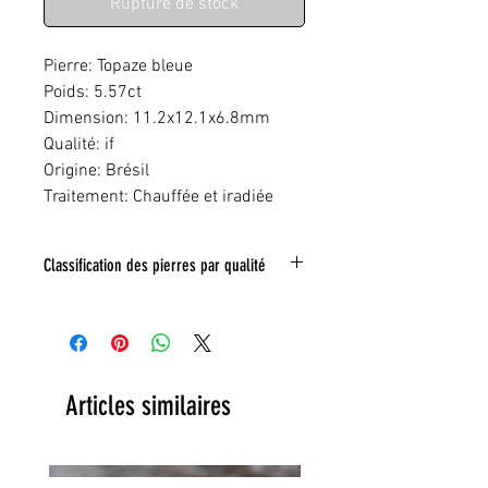
Rupture de stock
Pierre: Topaze bleue
Poids: 5.57ct
Dimension: 11.2x12.1x6.8mm
Qualité: if
Origine: Brésil
Traitement: Chauffée et iradiée
Classification des pierres par qualité
IF:
Limpide
VVS
: Trés legeres inclusions
VS:
Légéres inclusions
HI
: inclusions nombreuse
Articles similaires