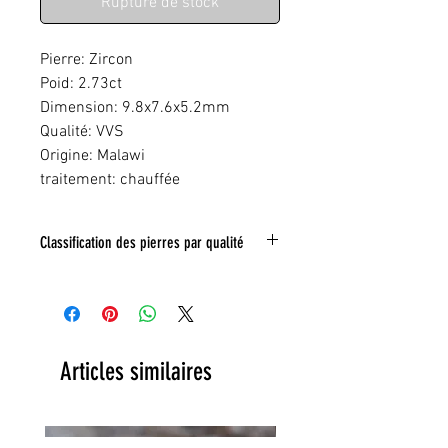
Rupture de stock
Pierre: Zircon
Poid: 2.73ct
Dimension: 9.8x7.6x5.2mm
Qualité: VVS
Origine: Malawi
traitement: chauffée
Classification des pierres par qualité
IF:
Limpide
VVS
: Trés legeres inclusions
VS:
Légéres inclusions
HI
: inclusions nombreuse
Toute inclusion sera signalé sur la photo
Articles similaires
grace a un tracé rouge