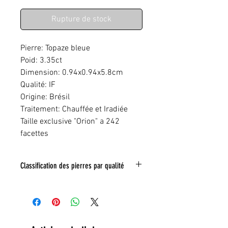
Rupture de stock
Pierre: Topaze bleue
Poid: 3.35ct
Dimension: 0.94x0.94x5.8cm
Qualité: IF
Origine: Brésil
Traitement: Chauffée et Iradiée
Taille exclusive "Orion" a 242
facettes
Classification des pierres par qualité
IF:
Limpide
VVS
: Trés legeres inclusions
VS:
Légéres inclusions
HI
: inclusions nombreuse