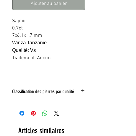
Ajouter au panier
Saphir
0.7ct
7x6.1x1.7 mm
Winza Tanzanie
Qualité: Vs
Traitement: Aucun
Classification des pierres par qualité
IF:
Limpide
VVS
: Trés legeres inclusions
VS:
Légéres inclusions
HI
: inclusions nombreuse
Toute inclusion sera signalé sur la photo
Articles similaires
grace a un tracé rouge