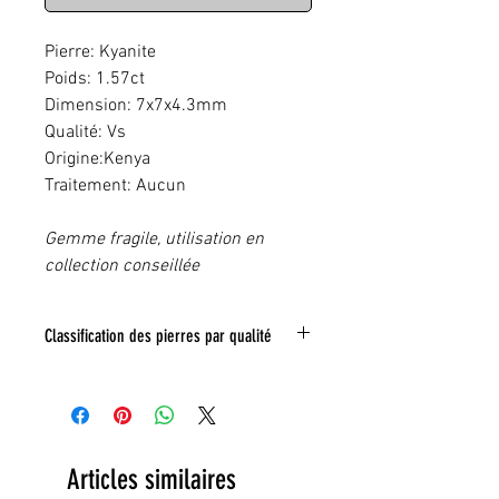
Pierre: Kyanite
Poids: 1.57ct
Dimension: 7x7x4.3mm
Qualité: Vs
Origine:Kenya
Traitement: Aucun
Gemme fragile, utilisation en
collection conseillée
Classification des pierres par qualité
IF:
Limpide
VVS
: Trés legeres inclusions
VS:
Légéres inclusions
HI
: inclusions nombreuse
Toute inclusion sera signalé sur la photo
Articles similaires
grace a un tracé rouge