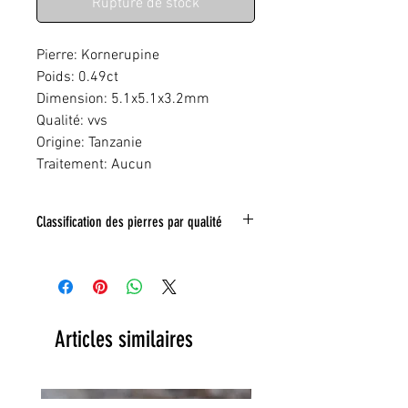
Rupture de stock
Pierre: Kornerupine
Poids: 0.49ct
Dimension: 5.1x5.1x3.2mm
Qualité: vvs
Origine: Tanzanie
Traitement: Aucun
Classification des pierres par qualité
IF:
Limpide
VVS
: Trés legeres inclusions
VS:
Légéres inclusions
HI
: inclusions nombreuse
Toute inclusion sera signalé sur la photo
Articles similaires
grace a un tracé rouge