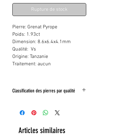
Rupture de stock
Pierre: Grenat Pyrope
Poids: 1.93ct
Dimension: 8.6x6.4x4.1mm
Qualité: Vs
Origine: Tanzanie
Traitement: aucun
Classification des pierres par qualité
IF:
Limpide
VVS
: Trés légéres inclusions
VS:
Légéres inclusions
HI
: inclusions nombreuses
Articles similaires