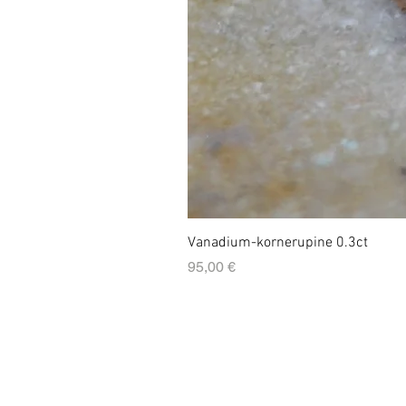
Vanadium-kornerupine 0.3ct
Prix
95,00 €