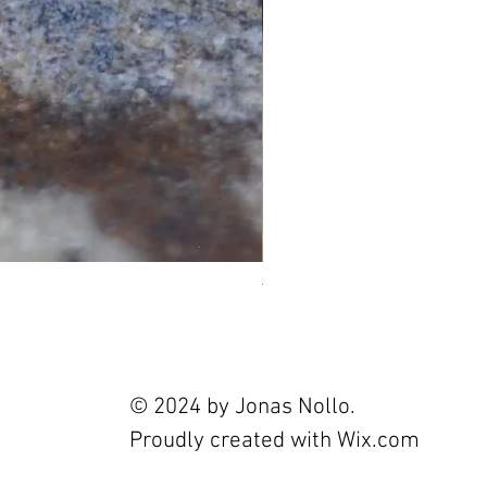
Tourmaline 2.4ct
Prix
120,00 €
© 2024 by Jonas Nollo.
Proudly created with
Wix.com