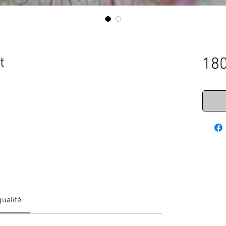
t
180
qualité