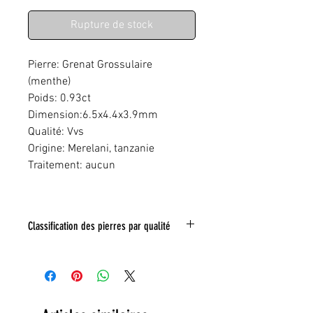
Rupture de stock
Pierre: Grenat Grossulaire
(menthe)
Poids: 0.93ct
Dimension:6.5x4.4x3.9mm
Qualité: Vvs
Origine: Merelani, tanzanie
Traitement: aucun
Classification des pierres par qualité
IF:
Limpide
VVS
: Trés légéres inclusions
VS:
Légéres inclusions
HI
: inclusions nombreuses