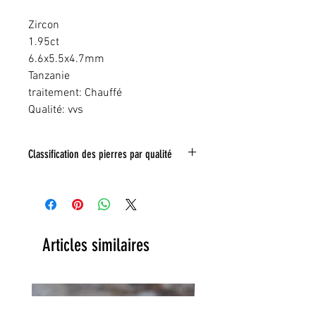
Zircon
1.95ct
6.6x5.5x4.7mm
Tanzanie
traitement: Chauffé
Qualité: vvs
Classification des pierres par qualité
IF:
Limpide
VVS
: Trés legeres inclusions
VS:
Légéres inclusions
HI
: inclusions nombreuse
Toute inclusion sera signalé sur la photo
Articles similaires
grace a un tracé rouge