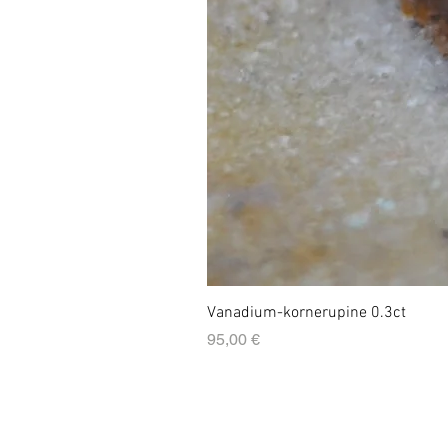
Vanadium-kornerupine 0.3ct
Prix
95,00 €