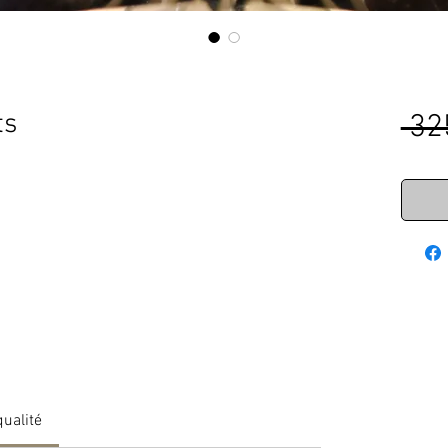
ts
 32
qualité