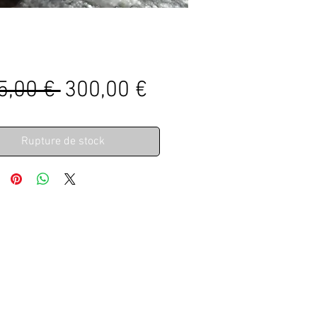
Prix
Prix
5,00 € 
300,00 €
original
promotionnel
Rupture de stock