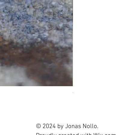
Tourmaline 2.4ct
Prix
120,00 €
© 2024 by Jonas Nollo.