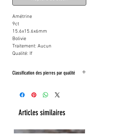
Amétrine
9ct
15.6x15.6x6mm
Bolivie
Traitement: Aucun
Qualité: If
Classification des pierres par qualité
IF:
Limpide
VVS
: Trés legeres inclusions
VS:
Légéres inclusions
HI
: inclusions nombreuse
Toute inclusion sera signalé sur la photo
Articles similaires
grace a un tracé rouge