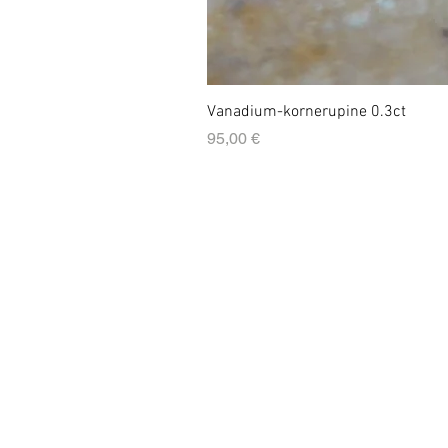
Vanadium-kornerupine 0.3ct
Prix
95,00 €