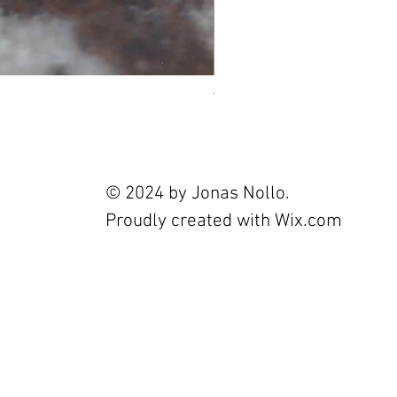
Tourmaline 2.4ct
Prix
120,00 €
© 2024 by Jonas Nollo.
Proudly created with
Wix.com