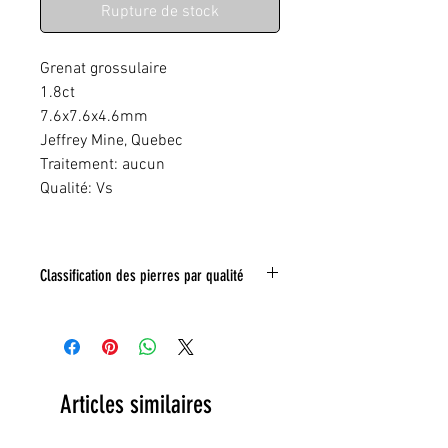
Rupture de stock
Grenat grossulaire
1.8ct
7.6x7.6x4.6mm
Jeffrey Mine, Quebec
Traitement: aucun
Qualité: Vs
Classification des pierres par qualité
IF:
Limpide
VVS
: Trés légéres inclusions
VS:
Légéres inclusions
HI
: inclusions nombreuses
Articles similaires