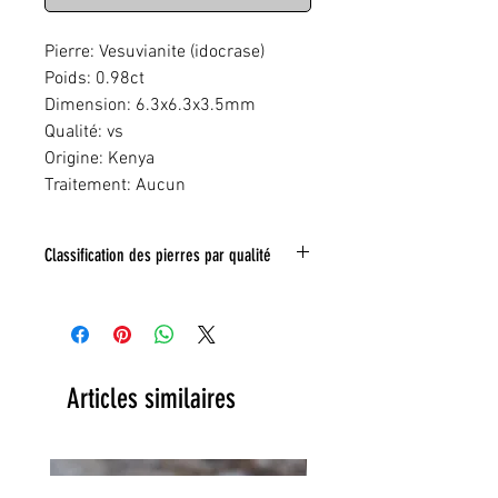
Pierre: Vesuvianite (idocrase)
Poids: 0.98ct
Dimension: 6.3x6.3x3.5mm
Qualité: vs
Origine: Kenya
Traitement: Aucun
Classification des pierres par qualité
IF:
Limpide
VVS
: Trés legeres inclusions
VS:
Légéres inclusions
HI
: inclusions nombreuse
Toute inclusion sera signalé sur la photo
Articles similaires
grace a un tracé rouge