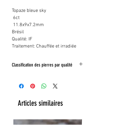
Topaze bleue sky
6ct
11.8x9x7.2mm
Brésil
Qualité: IF
Traitement: Chauffée et irradiée
Classification des pierres par qualité
IF:
Limpide
VVS
: Trés legeres inclusions
VS:
Légéres inclusions
HI
: inclusions nombreuse
Articles similaires