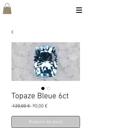
Topaze Bleue 6ct
Prix
Prix
 120,00 € 
90,00 €
original
promotionnel
Rupture de stock