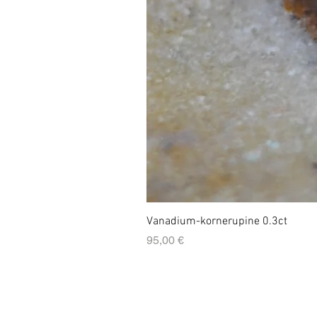
Vanadium-kornerupine 0.3ct
Prix
95,00 €