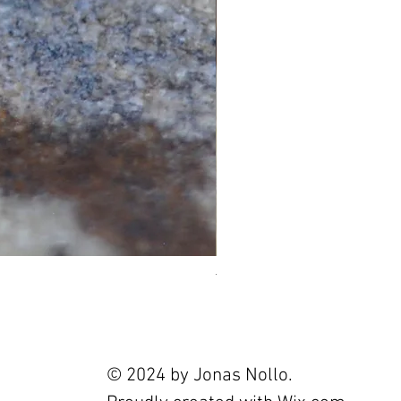
Tourmaline 2.4ct
Prix
120,00 €
© 2024 by Jonas Nollo.