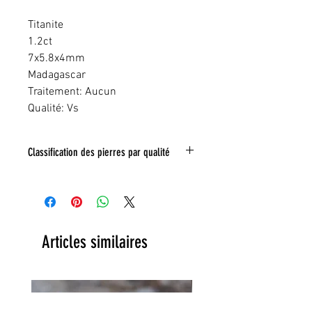
Titanite
1.2ct
7x5.8x4mm
Madagascar
Traitement: Aucun
Qualité: Vs
Classification des pierres par qualité
IF:
Limpide
VVS
: Trés legeres inclusions
VS:
Légéres inclusions
HI
: inclusions nombreuse
Toute inclusion sera signalé sur la photo
Articles similaires
grace a un tracé rouge