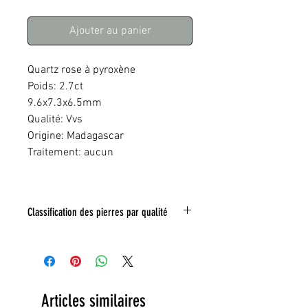
Ajouter au panier
Quartz rose à pyroxène
Poids: 2.7ct
9.6x7.3x6.5mm
Qualité: Vvs
Origine: Madagascar
Traitement: aucun
Classification des pierres par qualité
IF:
Limpide
VVS
: Trés légéres inclusions
VS:
Légéres inclusions
HI
: inclusions nombreuses
Articles similaires