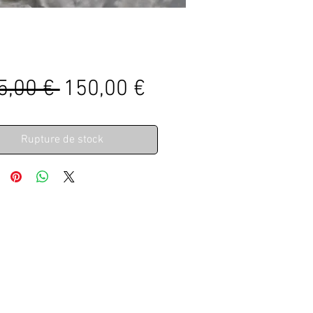
Prix
Prix
5,00 € 
150,00 €
original
promotionnel
Rupture de stock