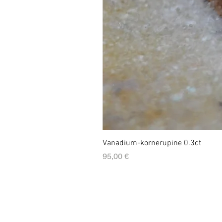
Vanadium-kornerupine 0.3ct
Prix
95,00 €