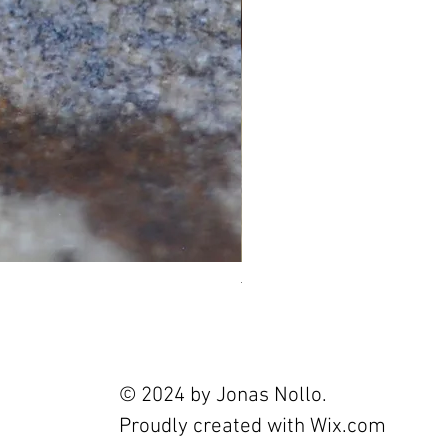
Tourmaline 2.4ct
Prix
120,00 €
© 2024 by Jonas Nollo.
Proudly created with
Wix.com