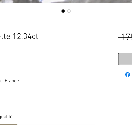
tte 12.34ct
 17
re, France
qualité