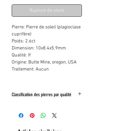
Rupture de stock
Pierre: Pierre de soleil (plagioclase
cuprifère)
Poids: 2.6ct
Dimension: 10x8.4x5.9mm
Qualité: If
Origine: Butte Mine, oregon, USA
Traitement: Aucun
Classification des pierres par qualité
IF:
Limpide
VVS
: Trés legeres inclusions
VS:
Légéres inclusions
HI
: inclusions nombreuse
Toute inclusion sera signalé sur la photo