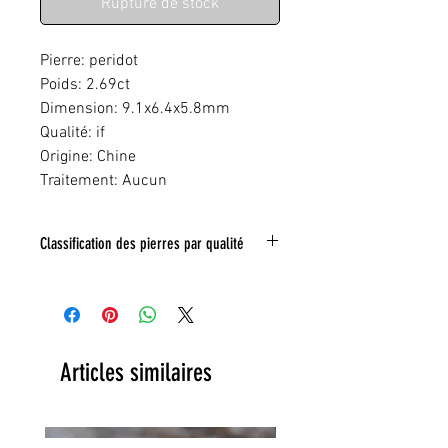
Rupture de stock
Pierre: peridot
Poids: 2.69ct
Dimension: 9.1x6.4x5.8mm
Qualité: if
Origine: Chine
Traitement: Aucun
Classification des pierres par qualité
IF:
Limpide
VVS
: Trés legeres inclusions
VS:
Légéres inclusions
HI
: inclusions nombreuse
Toute inclusion sera signalé sur la photo
Articles similaires
grace a un tracé rouge