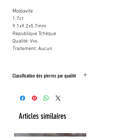
Moldavite
1.7ct
9.1x9.2x5.7mm
Republique Tchèque
Qualité: Vvs
Traitement: Aucun
Classification des pierres par qualité
IF:
Limpide
VVS
: Trés legeres inclusions
VS:
Légéres inclusions
HI
: inclusions nombreuse
Toute inclusion sera signalé sur la photo
Articles similaires
grace a un tracé rouge