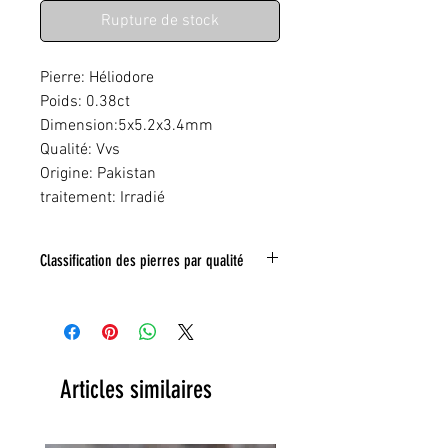
Rupture de stock
Pierre: Héliodore
Poids: 0.38ct
Dimension:5x5.2x3.4mm
Qualité: Vvs
Origine: Pakistan
traitement: Irradié
Classification des pierres par qualité
IF:
Limpide
VVS
: Trés legeres inclusions
VS:
Légéres inclusions
HI
: inclusions nombreuse
Toute inclusion sera signalé sur la photo
Articles similaires
grace a un tracé rouge