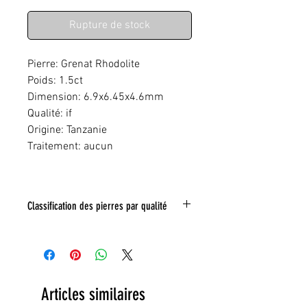
original
promotionnel
Rupture de stock
Pierre: Grenat Rhodolite
Poids: 1.5ct
Dimension: 6.9x6.45x4.6mm
Qualité: if
Origine: Tanzanie
Traitement: aucun
Classification des pierres par qualité
IF:
Limpide
VVS
: Trés légéres inclusions
VS:
Légéres inclusions
HI
: inclusions nombreuses
Articles similaires