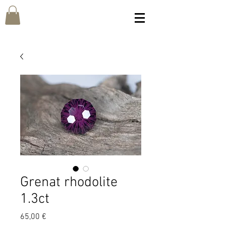
Grenat rhodolite
1.3ct
Prix
65,00 €