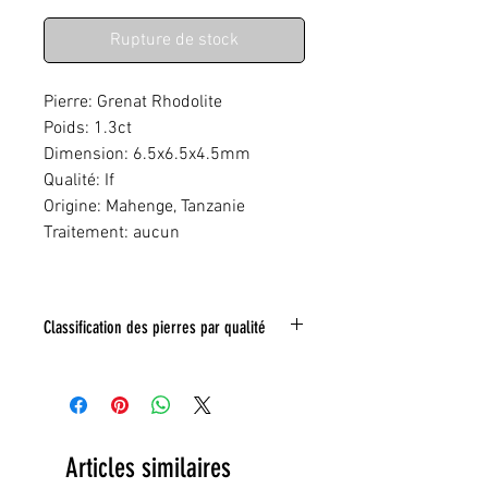
Rupture de stock
Pierre: Grenat Rhodolite
Poids: 1.3ct
Dimension: 6.5x6.5x4.5mm
Qualité: If
Origine: Mahenge, Tanzanie
Traitement: aucun
Classification des pierres par qualité
IF:
Limpide
VVS
: Trés légéres inclusions
VS:
Légéres inclusions
HI
: inclusions nombreuses
Articles similaires