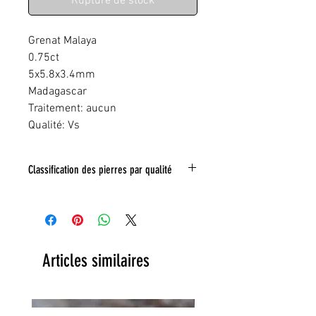
Rupture de stock
Grenat Malaya
0.75ct
5x5.8x3.4mm
Madagascar
Traitement: aucun
Qualité: Vs
Classification des pierres par qualité
IF:
Limpide
VVS
: Trés légéres inclusions
VS:
Légéres inclusions
HI
: inclusions nombreuses
Articles similaires