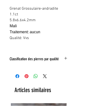
Grenat Grossulaire-andradite
1.1ct
5.8x6.6x4.2mm
Mali
Traitement: aucun
Qualité: Vvs
Classification des pierres par qualité
IF:
Limpide
VVS
: Trés légéres inclusions
VS:
Légéres inclusions
HI
: inclusions nombreuses
Articles similaires