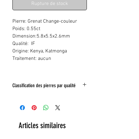
Rupture de stock
Pierre: Grenat Change-couleur
Poids: 0.55ct
Dimension:5.8x5.5x2.6mm
Qualité: IF
Origine: Kenya, Katmonga
Traitement: aucun
Classification des pierres par qualité
IF:
Limpide
VVS
: Trés légéres inclusions
VS:
Légéres inclusions
HI
: inclusions nombreuses
Articles similaires