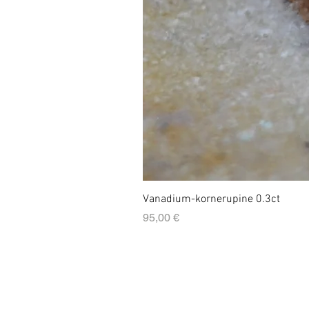
Vanadium-kornerupine 0.3ct
Prix
95,00 €