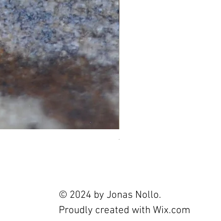
Tourmaline 2.4ct
Prix
120,00 €
© 2024 by Jonas Nollo.
Proudly created with
Wix.com