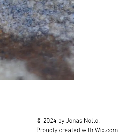
Tourmaline 2.4ct
Prix
120,00 €
© 2024 by Jonas Nollo.
Proudly created with
Wix.com