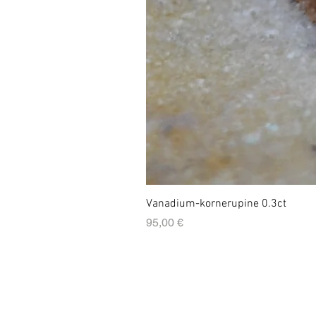
Vanadium-kornerupine 0.3ct
Prix
95,00 €