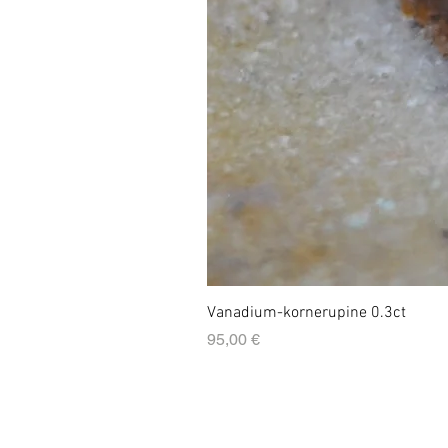
Vanadium-kornerupine 0.3ct
Prix
95,00 €