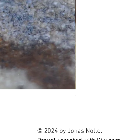
Tourmaline 2.4ct
Prix
120,00 €
© 2024 by Jonas Nollo.