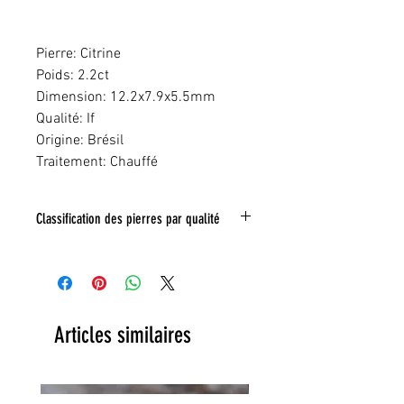
Pierre: Citrine
Poids: 2.2ct
Dimension: 12.2x7.9x5.5mm
Qualité: If
Origine: Brésil
Traitement: Chauffé
Classification des pierres par qualité
IF:
Limpide
VVS
: Trés legeres inclusions
VS:
Légéres inclusions
HI
: inclusions nombreuse
Toute inclusion sera signalé sur la photo
Articles similaires
grace a un tracé rouge