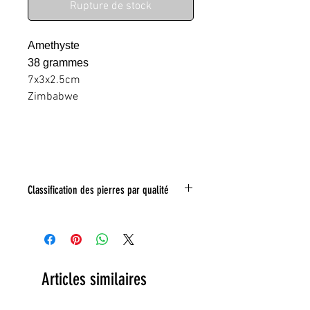
Rupture de stock
Amethyste
38 grammes
7x3x2.5cm
Zimbabwe
Classification des pierres par qualité
IF:
Limpide
VVS
: Trés legeres inclusions
VS:
Légéres inclusions
HI
: inclusions nombreuse
Toute inclusion sera signalé sur la photo
Articles similaires
grace a un tracé rouge